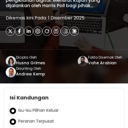
pengiklanan digital. Menurut kajian yang
dijalankan oleh Harris Poll bagi pihak…
Dikemas kini Pada: 1 Disember 2025
Dicipta Oleh
Fakta Disemak Oleh
Husna Grimes
Vahe Arabian
Disunting Oleh
Andrew Kemp
Isi Kandungan
Isu-isu Pilihan Keluar
Peranan Terpusat