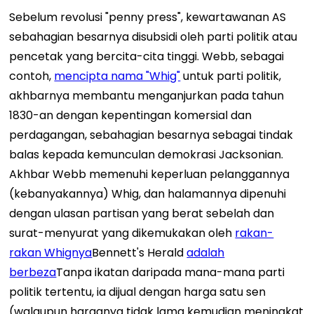
Sebelum revolusi "penny press", kewartawanan AS
sebahagian besarnya disubsidi oleh parti politik atau
pencetak yang bercita-cita tinggi. Webb, sebagai
contoh,
mencipta nama "Whig"
untuk parti politik,
akhbarnya membantu menganjurkan pada tahun
1830-an dengan kepentingan komersial dan
perdagangan, sebahagian besarnya sebagai tindak
balas kepada kemunculan demokrasi Jacksonian.
Akhbar Webb memenuhi keperluan pelanggannya
(kebanyakannya) Whig, dan halamannya dipenuhi
dengan ulasan partisan yang berat sebelah dan
surat-menyurat yang dikemukakan oleh
rakan-
rakan Whignya
Bennett's Herald
adalah
berbeza
Tanpa ikatan daripada mana-mana parti
politik tertentu, ia dijual dengan harga satu sen
(walaupun harganya tidak lama kemudian meningkat