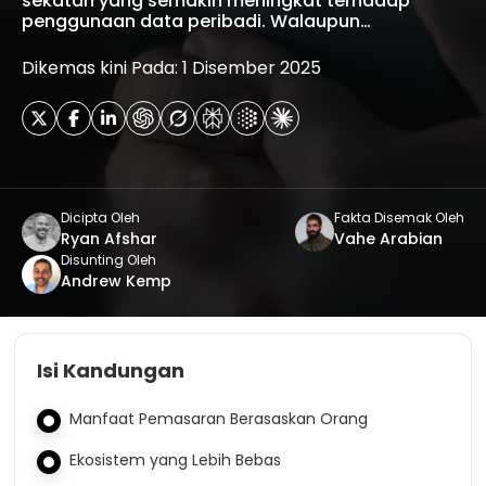
sekatan yang semakin meningkat terhadap
penggunaan data peribadi. Walaupun…
Dikemas kini Pada: 1 Disember 2025
Dicipta Oleh
Fakta Disemak Oleh
Ryan Afshar
Vahe Arabian
Disunting Oleh
Andrew Kemp
Isi Kandungan
Manfaat Pemasaran Berasaskan Orang
Ekosistem yang Lebih Bebas