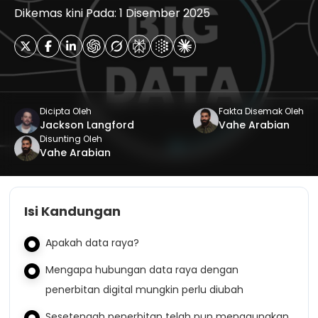
Dikemas kini Pada: 1 Disember 2025
Dicipta Oleh
Fakta Disemak Oleh
Jackson Langford
Vahe Arabian
Disunting Oleh
Vahe Arabian
Isi Kandungan
Apakah data raya?
Mengapa hubungan data raya dengan
penerbitan digital mungkin perlu diubah
Sesetengah penerbitan telah pun menggunakan