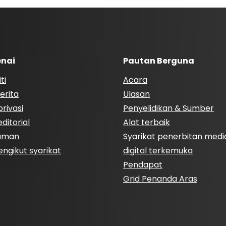
nai
Pautan Berguna
ti
Acara
erita
Ulasan
rivasi
Penyelidikan & Sumber
ditorial
Alat terbaik
Laman
Syarikat penerbitan medi
engikut syarikat
digital terkemuka
Pendapat
Grid Penanda Aras