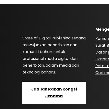
Menge
State of Digital Publishing sedang
Komuni
mewujudkan penerbitan dan
Surat B
komuniti baharu untuk
Dasar p
profesional media digital dan
Dasar e
penerbitan, dalam media dan
Peta 
teknologi baharu.
Cari m
Jadilah Rakan Kongsi
Jenama