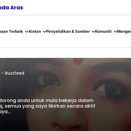
nda Aras
asan Terbaik
Alatan
Penyelidikan & Sumber
Komuniti
Mengen
 – Buzzfeed
ndorong anda untuk mula bekerja dalam
j, semua yang saya fikirkan secara aktif
saya…