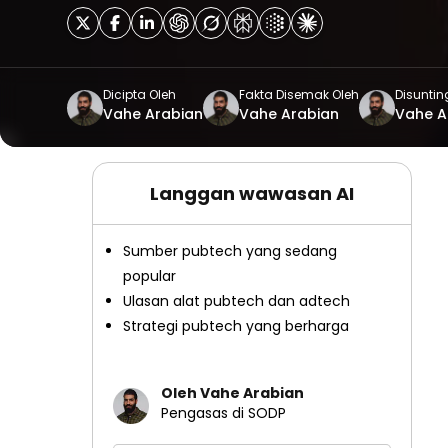
Dicipta Oleh
Fakta Disemak Oleh
Disuntin
Vahe Arabian
Vahe Arabian
Vahe A
Langgan wawasan AI
Sumber pubtech yang sedang
popular
Ulasan alat pubtech dan adtech
Strategi pubtech yang berharga
Oleh Vahe Arabian
Pengasas di SODP