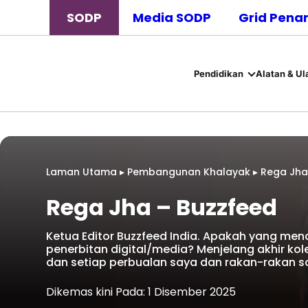
SODP
Media SODP
Grid Pena
Pendidikan
Alatan & Ul
Laman Utama
▸
Pembangunan Khalayak
▸
Rega Jha
Rega Jha – Buzzfeed
Ketua Editor Buzzfeed India. Apakah yang me
penerbitan digital/media? Menjelang akhir kole
dan setiap perbualan saya dan rakan-rakan 
Dikemas kini Pada: 1 Disember 2025