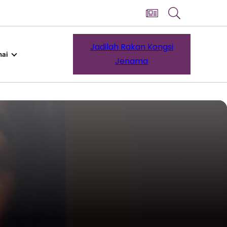
Jadilah Rakan Kongsi
ai
Jenama