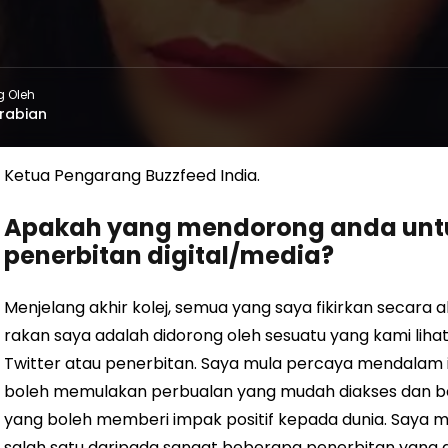
g Oleh
rabian
Ketua Pengarang Buzzfeed India.
Apakah yang mendorong anda untu
penerbitan digital/media?
Menjelang akhir kolej, semua yang saya fikirkan secara 
rakan saya
adalah
didorong oleh sesuatu yang kami lihat
Twitter atau penerbitan. Saya mula percaya
mendalam
boleh memulakan perbualan yang mudah diakses dan b
yang boleh memberi impak positif kepada dunia. Saya m
salah satu daripada
sangat
beberapa penerbitan yang