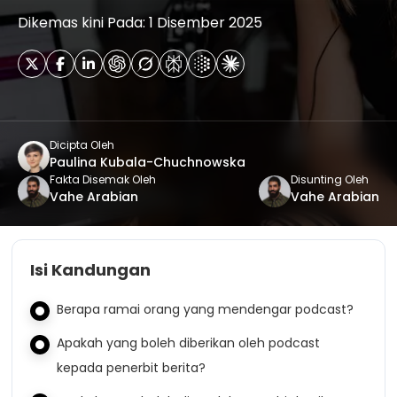
Dikemas kini Pada: 1 Disember 2025
Dicipta Oleh
Paulina Kubala-Chuchnowska
Fakta Disemak Oleh
Disunting Oleh
Vahe Arabian
Vahe Arabian
Isi Kandungan
Berapa ramai orang yang mendengar podcast?
Apakah yang boleh diberikan oleh podcast
kepada penerbit berita?