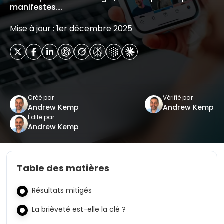
manifestes….
Mise à jour : 1er décembre 2025
Créé par
Vérifié par
Andrew Kemp
Andrew Kemp
Édité par
Andrew Kemp
Table des matières
Résultats mitigés
La brièveté est-elle la clé ?