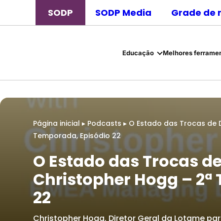
SODP
SODP Media
Grade de 
Educação
Melhores ferramen
Página inicial
▸
Podcasts
▸
O Estado das Trocas de 
Temporada, Episódio 22
O Estado das Trocas d
Christopher Hogg – 2ª
22
Christopher Hogg, Diretor Geral da Lotame pa