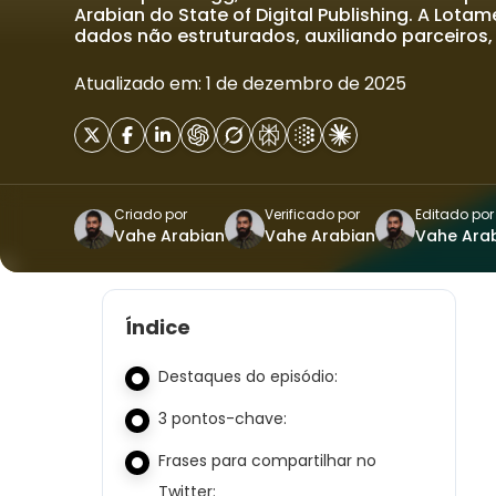
Arabian do State of Digital Publishing. A Lota
dados não estruturados, auxiliando parceiros,
Atualizado em: 1 de dezembro de 2025
Criado por
Verificado por
Editado por
Vahe Arabian
Vahe Arabian
Vahe Ara
Índice
Destaques do episódio:
3 pontos-chave:
Frases para compartilhar no
Twitter: