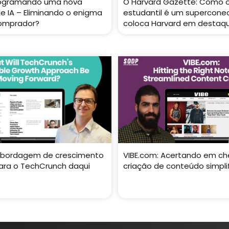
rogramando uma nova
O Harvard Gazette: Como o
de IA – Eliminando o enigma
estudantil é um supercone
comprador?
coloca Harvard em destaq
 abordagem de crescimento
VIBE.com: Acertando em ch
para o TechCrunch daqui
criação de conteúdo simpli