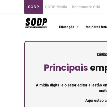
SODP
SODP Media
Benchmark Grid
Educação
Melhores ferr
Página
Principais
emp
A mídia digital e o setor editorial estã
audi
Aqui estão a