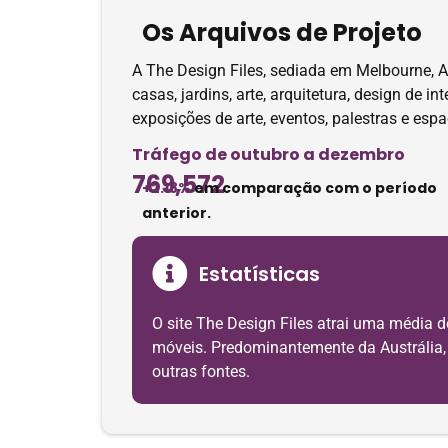
Os Arquivos de Projeto
A The Design Files, sediada em Melbourne, 
casas, jardins, arte, arquitetura, design de 
exposições de arte, eventos, palestras e esp
Tráfego de outubro a dezembro
769,572
+2.18%
em comparação com o período
anterior.
Estatísticas
O site The Design Files atrai uma média 
móveis. Predominantemente da Austrália, o
outras fontes.