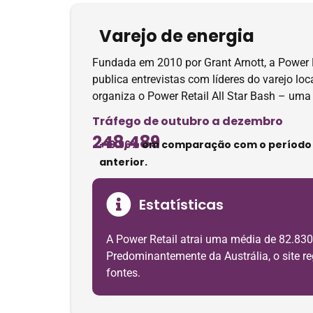
Varejo de energia
Fundada em 2010 por Grant Arnott, a Power Re
publica entrevistas com líderes do varejo loc
organiza o Power Retail All Star Bash – uma
Tráfego de outubro a dezembro
248,489
+19.96%
em comparação com o período
anterior.
Estatísticas
A Power Retail atrai uma média de 82.830
Predominantemente da Austrália, o site re
fontes.