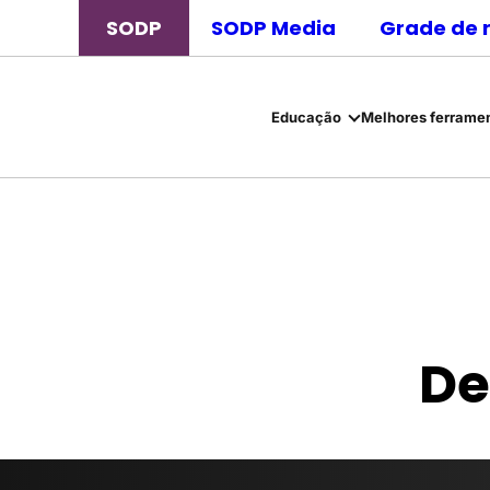
SODP
SODP Media
Grade de 
Educação
Melhores ferramen
De