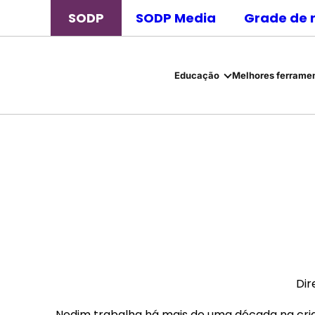
SODP
SODP Media
Grade de 
Educação
Melhores ferramen
Dir
Nedim trabalha há mais de uma década na criaç