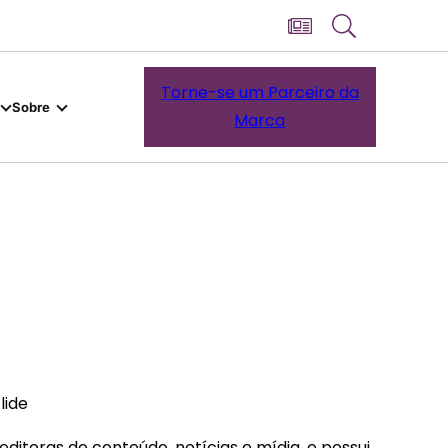
Torne-se um Parceiro da
Sobre
Marca
lide
itoras de conteúdo, notícias e mídia, e possui