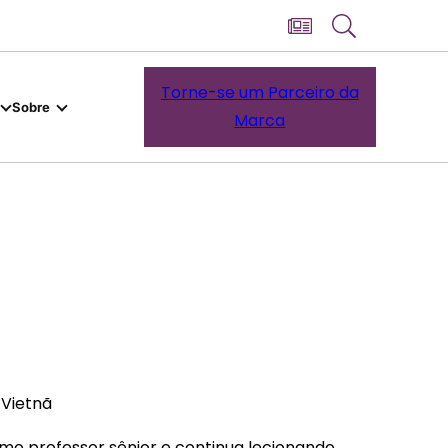
Torne-se um Parceiro da
Sobre
Marca
 Vietnã
o professor sênior e continua lecionando