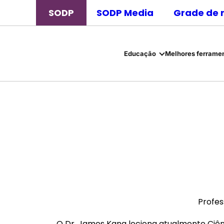
SODP
SODP Media
Grade de 
Educação
Melhores ferramen
Profes
O Dr. James Kang leciona atualmente Ciê