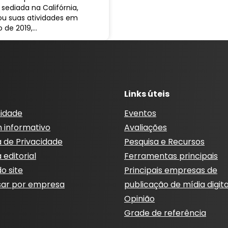
b, sediada na Califórnia,
ou suas atividades em
o de 2019,…
Links úteis
idade
Eventos
m informativo
Avaliações
a de Privacidade
Pesquisa e Recursos
a editorial
Ferramentas principais
o site
Principais empresas de
sar por empresa
publicação de mídia digita
Opinião
Grade de referência