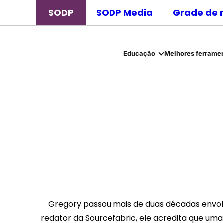
SODP
SODP Media
Grade de 
Educação
Melhores ferramen
Gregory passou mais de duas décadas envolvi
redator da Sourcefabric, ele acredita que um