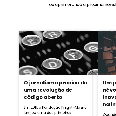
ou aprimorando a próxima newsle
O jornalismo precisa de
Um p
uma revolução de
névo
código aberto
inov
na i
Em 2011, a Fundação Knight-Mozilla
lançou uma das primeiras
Quando