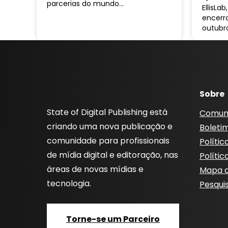
parcerias do mundo…
EllisLa
encerr
outubr
Sobre
State of Digital Publishing está
Comun
criando uma nova publicação e
Boleti
comunidade para profissionais
Polític
de mídia digital e editoração, nas
Polític
áreas de novas mídias e
Mapa d
tecnologia.
Pesqui
Torne-se um Parceiro