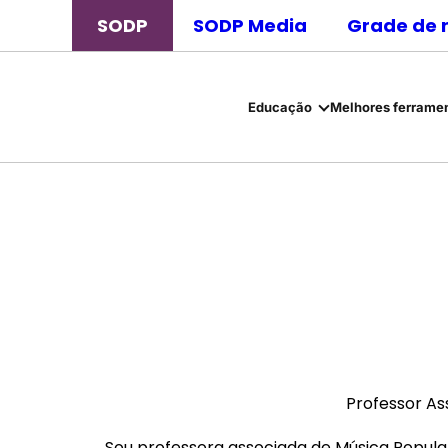
SODP
SODP Media
Grade de 
Educação
Melhores ferramen
Professor As
Sou professora associada de Música Popular