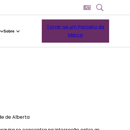
Torne-se um Parceiro da
Sobre
Marca
de de Alberta
esquisa se concentra na interseção entre as