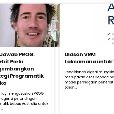
 Jawab PROG:
Ulasan VRM
rbit Perlu
Laksamana untuk 
gembangkan
Pengiklanan digital mungki
tegi Programatik
merupakan asas kepada b
eka
model perniagaan penerbi
talian,…
Finlay mengasaskan PROG,
 agensi perundingan
matik bebas Australia untuk
it…