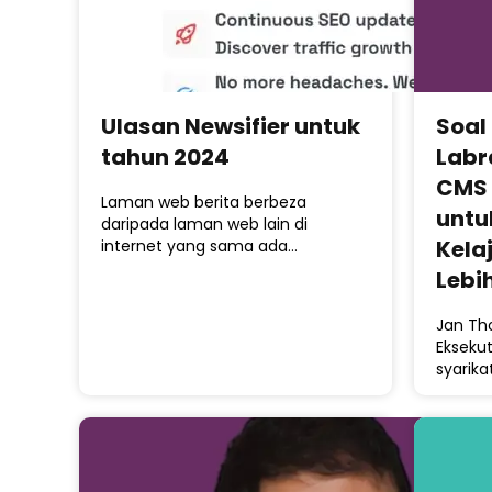
Ulasan Newsifier untuk
Soal
tahun 2024
Labr
CMS 
Laman web berita berbeza
untuk
daripada laman web lain di
Kela
internet yang sama ada…
Lebi
Jan Th
Ekseku
syarik