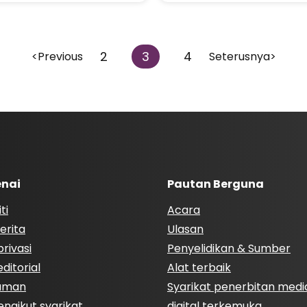
2
3
4
<Previous
Seterusnya>
nai
Pautan Berguna
ti
Acara
erita
Ulasan
rivasi
Penyelidikan & Sumber
ditorial
Alat terbaik
Laman
Syarikat penerbitan medi
engikut syarikat
digital terkemuka