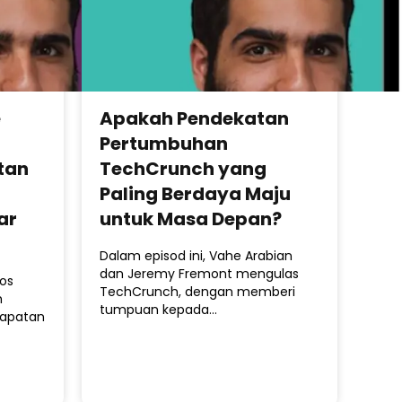
e
Apakah Pendekatan
Pertumbuhan
tan
TechCrunch yang
Paling Berdaya Maju
ar
untuk Masa Depan?
Dalam episod ini, Vahe Arabian
dan Jeremy Fremont mengulas
hos
TechCrunch, dengan memberi
h
tumpuan kepada…
dapatan