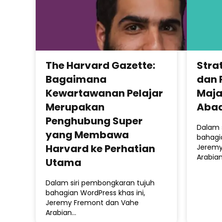
The Harvard Gazette:
Stra
Bagaimana
dan 
Kewartawanan Pelajar
Maja
Merupakan
Abad
Penghubung Super
Dalam 
yang Membawa
bahagia
Harvard ke Perhatian
Jeremy
Arabia
Utama
Dalam siri pembongkaran tujuh
bahagian WordPress khas ini,
Jeremy Fremont dan Vahe
Arabian…