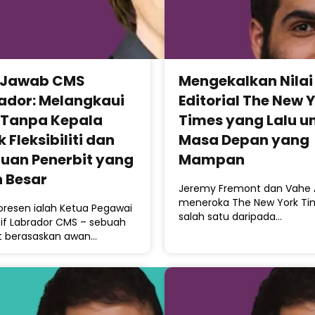
 Jawab CMS
Mengekalkan Nilai
ador: Melangkaui
Editorial The New 
Tanpa Kepala
Times yang Lalu u
 Fleksibiliti dan
Masa Depan yang
juan Penerbit yang
Mampan
h Besar
Jeremy Fremont dan Vahe 
meneroka The New York Ti
oresen ialah Ketua Pegawai
salah satu daripada…
tif Labrador CMS – sebuah
at berasaskan awan…