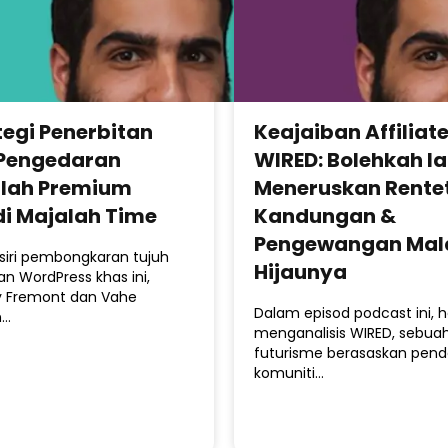
tegi Penerbitan
Keajaiban Affiliat
Pengedaran
WIRED: Bolehkah Ia
lah Premium
Meneruskan Rente
i Majalah Time
Kandungan &
Pengewangan Mal
siri pembongkaran tujuh
Hijaunya
n WordPress khas ini,
 Fremont dan Vahe
Dalam episod podcast ini, 
n…
menganalisis WIRED, sebua
futurisme berasaskan pen
komuniti…