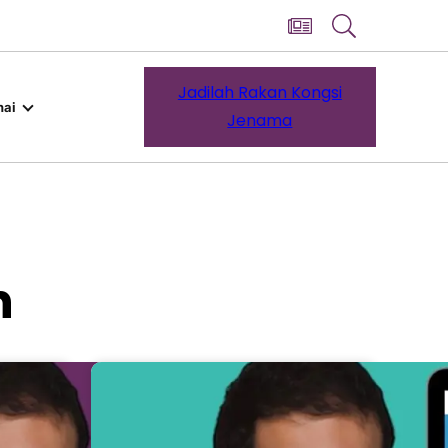
Jadilah Rakan Kongsi
ai
Jenama
n