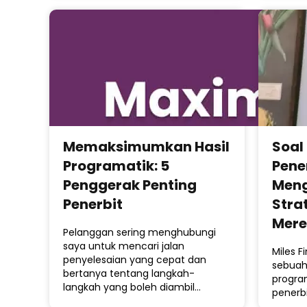
Memaksimumkan Hasil
Soal
Programatik: 5
Pene
Penggerak Penting
Men
Penerbit
Stra
Mer
Pelanggan sering menghubungi
saya untuk mencari jalan
Miles 
penyelesaian yang cepat dan
sebuah
bertanya tentang langkah-
progra
langkah yang boleh diambil…
penerb