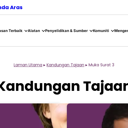
nda Aras
asan Terbaik
Alatan
Penyelidikan & Sumber
Komuniti
Mengen
Laman Utama
▸
Kandungan Tajaan
▸
Muka Surat 3
Kandungan Tajaa