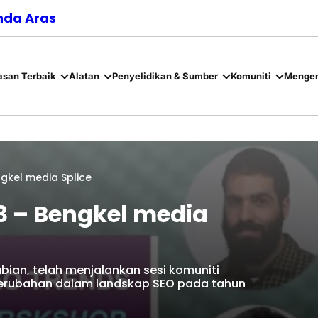
nda Aras
asan Terbaik
Alatan
Penyelidikan & Sumber
Komuniti
Mengen
gkel media Splice
3 – Bengkel media
abian, telah menjalankan sesi komuniti
erubahan dalam landskap SEO pada tahun