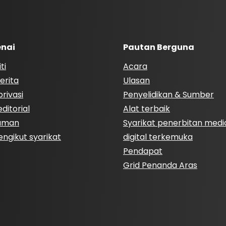
nai
Pautan Berguna
ti
Acara
erita
Ulasan
rivasi
Penyelidikan & Sumber
ditorial
Alat terbaik
Laman
Syarikat penerbitan medi
engikut syarikat
digital terkemuka
Pendapat
Grid Penanda Aras