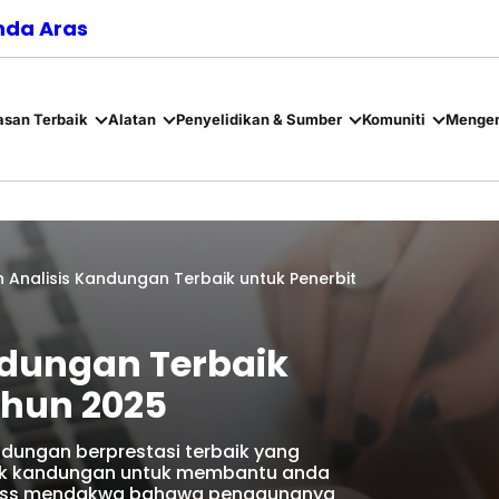
nda Aras
asan Terbaik
Alatan
Penyelidikan & Sumber
Komuniti
Mengen
an Analisis Kandungan Terbaik untuk Penerbit
andungan Terbaik
ahun 2025
ungan berprestasi terbaik yang
itik kandungan untuk membantu anda
dPress mendakwa bahawa penggunanya