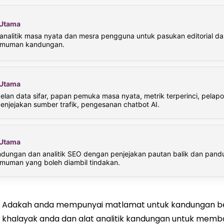
i Utama
 analitik masa nyata dan mesra pengguna untuk pasukan editorial da
imuman kandungan.
i Utama
lan data sifar, papan pemuka masa nyata, metrik terperinci, pelapo
penjejakan sumber trafik, pengesanan chatbot AI.
i Utama
ndungan dan analitik SEO dengan penjejakan pautan balik dan pand
muman yang boleh diambil tindakan.
Adakah anda mempunyai matlamat untuk kandungan ber
khalayak anda dan alat analitik kandungan untuk memban