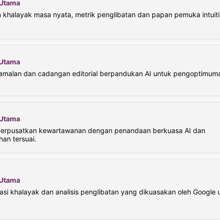
i Utama
khalayak masa nyata, metrik penglibatan dan papan pemuka intuiti
i Utama
 ramalan dan cadangan editorial berpandukan AI untuk pengoptimuma
i Utama
 berpusatkan kewartawanan dengan penandaan berkuasa AI dan
an tersuai.
i Utama
si khalayak dan analisis penglibatan yang dikuasakan oleh Google 