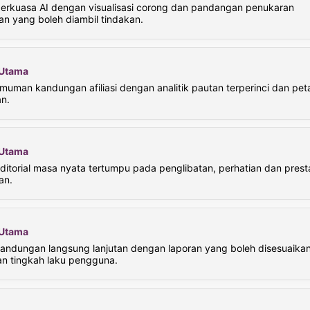
 berkuasa AI dengan visualisasi corong dan pandangan penukaran
n yang boleh diambil tindakan.
i Utama
muman kandungan afiliasi dengan analitik pautan terperinci dan pet
n.
i Utama
editorial masa nyata tertumpu pada penglibatan, perhatian dan prest
an.
i Utama
 kandungan langsung lanjutan dengan laporan yang boleh disesuaika
an tingkah laku pengguna.