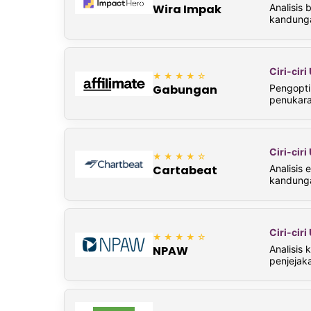
Analisis
Wira Impak
kandunga
Ciri-cir
★★★★☆
Pengopti
Gabungan
penukara
Ciri-cir
★★★★☆
Analisis 
Cartabeat
kandung
Ciri-cir
★★★★☆
Analisis
NPAW
penjejak