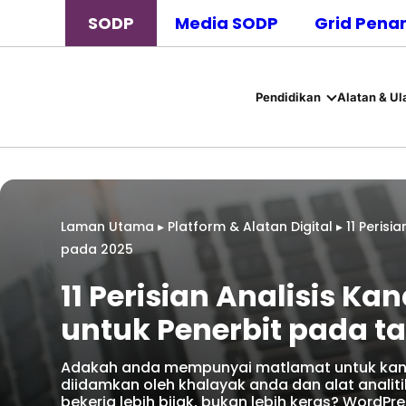
SODP
Media SODP
Grid Pena
Pendidikan
Alatan & Ul
Laman Utama
▸
Platform & Alatan Digital
▸
11 Perisi
pada 2025
11 Perisian Analisis K
untuk Penerbit pada t
Adakah anda mempunyai matlamat untuk kand
diidamkan oleh khalayak anda dan alat anal
bekerja lebih bijak, bukan lebih keras? Wor