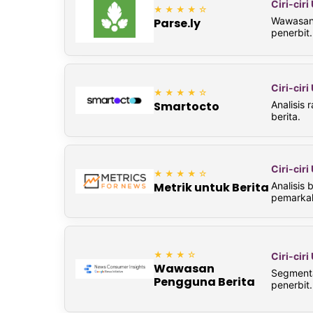
Ciri-cir
★★★★☆
Wawasan 
Parse.ly
penerbit.
Ciri-cir
★★★★☆
Analisis
Smartocto
berita.
Ciri-cir
★★★★☆
Analisis
Metrik untuk Berita
pemarkah
★★★☆
Ciri-cir
Wawasan
Segmenta
Pengguna Berita
penerbit.