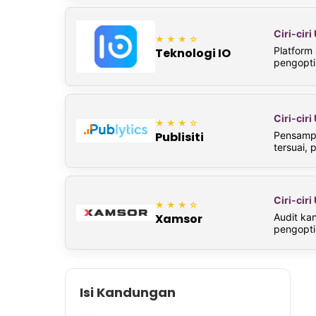
Ciri-cir
★★★☆
Platform
Teknologi IO
pengopt
Ciri-cir
★★★☆
Pensampe
Publisiti
tersuai, 
Ciri-cir
★★★☆
Audit ka
Xamsor
pengopti
Isi Kandungan