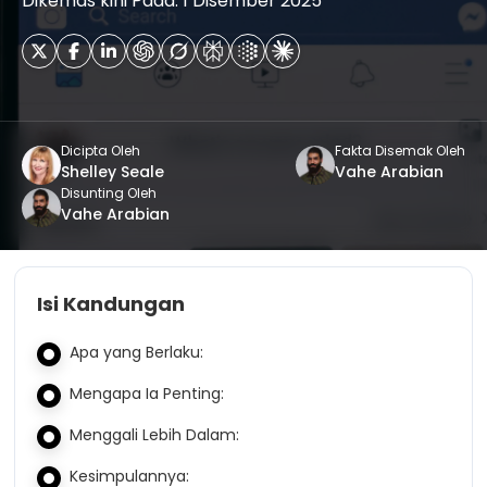
Dikemas kini Pada: 1 Disember 2025
Dicipta Oleh
Fakta Disemak Oleh
Shelley Seale
Vahe Arabian
Disunting Oleh
Vahe Arabian
Isi Kandungan
Apa yang Berlaku:
Mengapa Ia Penting:
Menggali Lebih Dalam:
Kesimpulannya: