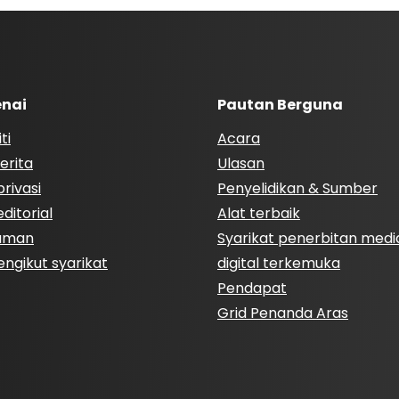
nai
Pautan Berguna
ti
Acara
erita
Ulasan
rivasi
Penyelidikan & Sumber
ditorial
Alat terbaik
Laman
Syarikat penerbitan medi
engikut syarikat
digital terkemuka
Pendapat
Grid Penanda Aras