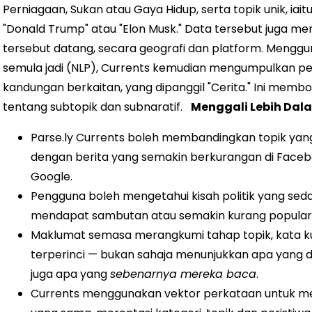
Perniagaan, Sukan atau Gaya Hidup, serta topik unik, iai
"Donald Trump" atau "Elon Musk." Data tersebut juga me
tersebut datang, secara geografi dan platform. Meng
semula jadi (NLP), Currents kemudian mengumpulkan 
kandungan berkaitan, yang dipanggil "Cerita." Ini m
tentang subtopik dan subnaratif.
Menggali Lebih Dal
Parse.ly Currents boleh membandingkan topik ya
dengan berita yang semakin berkurangan di Faceboo
Google.
Pengguna boleh mengetahui kisah politik yang sed
mendapat sambutan atau semakin kurang popular
Maklumat semasa merangkumi tahap topik, kata ku
terperinci — bukan sahaja menunjukkan apa yang dic
juga apa yang
sebenarnya mereka baca
.
Currents menggunakan vektor perkataan untuk men