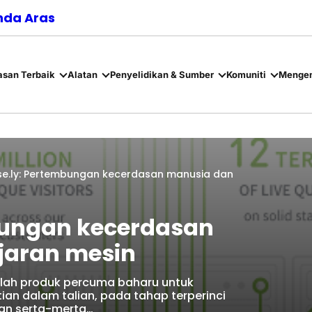
nda Aras
asan Terbaik
Alatan
Penyelidikan & Sumber
Komuniti
Mengen
se.ly: Pertembungan kecerdasan manusia dan
bungan kecerdasan
jaran mesin
ialah produk percuma baharu untuk
an dalam talian, pada tahap terperinci
dan serta-merta…