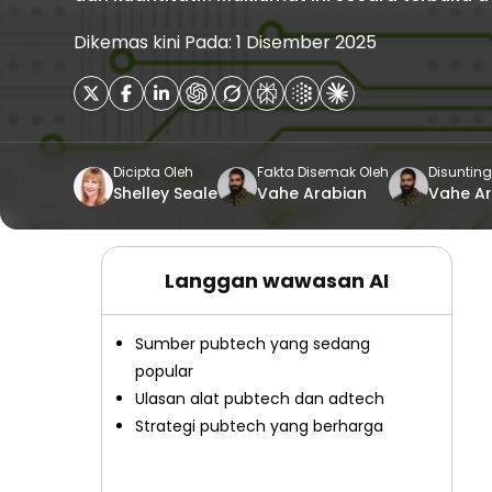
Dikemas kini Pada: 1 Disember 2025
Dicipta Oleh
Fakta Disemak Oleh
Disunting
Shelley Seale
Vahe Arabian
Vahe A
Langgan wawasan AI
Sumber pubtech yang sedang
popular
Ulasan alat pubtech dan adtech
Strategi pubtech yang berharga