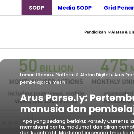
SODP
Media SODP
Grid Pena
Pendidikan
Alatan & Ul
Laman Utama
▸
Platform & Alatan Digital
▸
Arus Par
pembelajaran mesin
Arus Parse.ly: Pertem
manusia dan pembela
Apa yang sedang berlaku: Parse.ly Currents 
memahami berita, maklumat dan aliran perhati
dan kuantitatif. Maklumat ini secara terbuka 