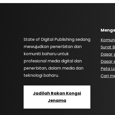
Menge
State of Digital Publishing sedang
Komuni
mewujudkan penerbitan dan
Surat B
komuniti baharu untuk
Dasar p
profesional media digital dan
Dasar e
penerbitan, dalam media dan
Peta 
teknologi baharu.
Cari m
Jadilah Rakan Kongsi
Jenama