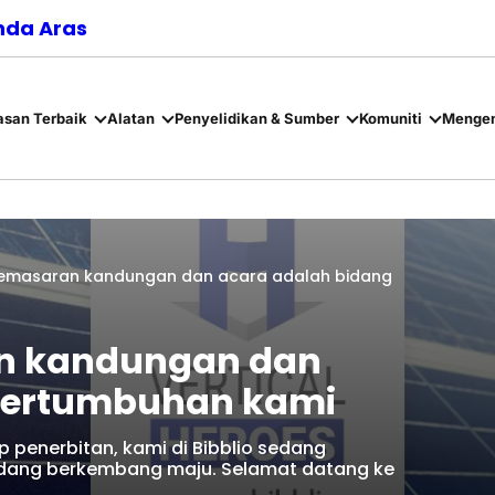
nda Aras
asan Terbaik
Alatan
Penyelidikan & Sumber
Komuniti
Mengen
Pemasaran kandungan dan acara adalah bidang
an kandungan dan
pertumbuhan kami
 penerbitan, kami di Bibblio sedang
sedang berkembang maju. Selamat datang ke