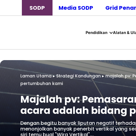
SODP
Media SODP
Grid Pena
Pendidikan
Alatan & Ul
Laman Utama
▸
Strategi Kandungan
▸
majalah pv: 
pertumbuhan kami
Majalah pv: Pemasar
acara adalah bidang 
Dengan begitu banyak liputan negatif terhadap
menonjolkan banyak penerbit vertikal yang 
siri temu bual "Wira Vertikal"….