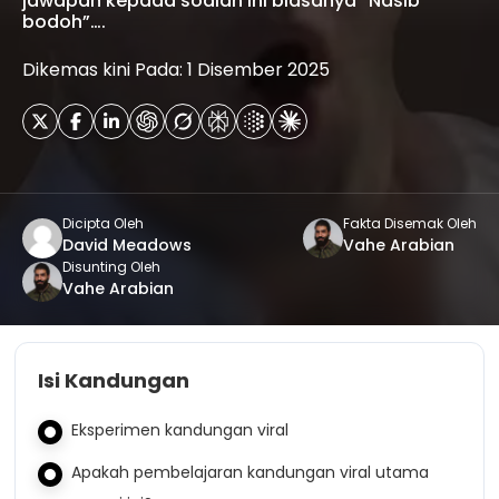
jawapan kepada soalan ini biasanya “Nasib
bodoh”….
Dikemas kini Pada: 1 Disember 2025
Dicipta Oleh
Fakta Disemak Oleh
David Meadows
Vahe Arabian
Disunting Oleh
Vahe Arabian
Isi Kandungan
Eksperimen kandungan viral
Apakah pembelajaran kandungan viral utama