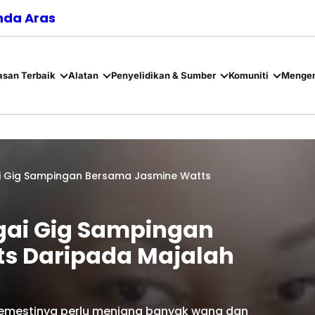
nda Aras
asan Terbaik
Alatan
Penyelidikan & Sumber
Komuniti
Mengen
ai Gig Sampingan Bersama Jasmine Watts
agai Gig Sampingan
s Daripada Majalah
semestinya perlu menjana banyak wang dan