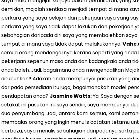
Saya mula mengejar kerjaya dalam pemasaran, yang say
demikian, majalah sentiasa menjadi tempat di mana sa
perkara yang saya pelajari dan pekerjaan saya yang say
perkara yang saya tidak dapat lakukan dan pekerjaan yan
sebahagian daripada diri saya yang membolehkan saya 
tempat di mana saya tidak dapat melakukannya.
Vahe 
semua orang mendengarnya kerana seperti yang anda k
pekerjaan sepenuh masa anda dan kadangkala anda ti
anda boleh. Jadi, bagaimana anda mengendalikan Majalah
ditubuhkan? Adakah anda mempunyai pasukan yang anda
daripada persediaan itu juga, bagaimanakah model pe
pendapatan anda?
Jasmine Watts:
Ya. Saya dengan s
setakat ini pasukan ini, saya sendiri, saya mempunyai
dua penyumbang. Jadi, antara kami semua, kami berta
membalas orang yang ingin menulis catatan tetamu unt
berbeza, saya menulis sebahagian daripadanya serta 