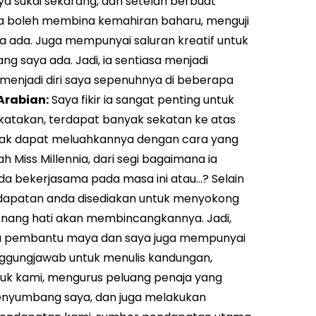
a sukai sekarang, dan setelah berbuat
ya boleh membina kemahiran baharu, menguji
a ada. Juga mempunyai saluran kreatif untuk
g saya ada. Jadi, ia sentiasa menjadi
menjadi diri saya sepenuhnya di beberapa
Arabian:
Saya fikir ia sangat penting untuk
atakan, terdapat banyak sekatan ke atas
dak dapat meluahkannya dengan cara yang
 Miss Millennia, dari segi bagaimana ia
 bekerjasama pada masa ini atau…? Selain
ndapatan anda disediakan untuk menyokong
enang hati akan membincangkannya. Jadi,
 dua pembantu maya dan saya juga mempunyai
nggungjawab untuk menulis kandungan,
uk kami, mengurus peluang penaja yang
penyumbang saya, dan juga melakukan