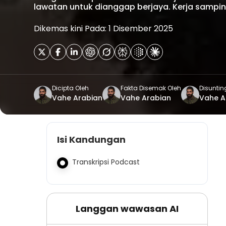
lawatan untuk dianggap berjaya. Kerja sampi
Dikemas kini Pada: 1 Disember 2025
Dicipta Oleh
Fakta Disemak Oleh
Disuntin
Vahe Arabian
Vahe Arabian
Vahe A
Isi Kandungan
Transkripsi Podcast
Langgan wawasan AI