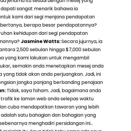
da jenama itu sesuai dengan mesej yang
 dapati sangat menarik bahawa ia
untuk kami dari segi menjana pendapatan
a bertanya, berapa besar pendapatannya?
uhan kehidupan dari segi pendapatan
ranannya?
Jasmine Watts:
Secara jujurnya, ia
ntara 2,500 sebulan hingga $7,000 sebulan
ha yang kami lakukan untuk mengambil
h sukar, semakin anda menetapkan mesej anda
ang tidak akan anda perjuangkan. Jadi, ini
ongsian jangka panjang berbanding penajaan
an:
Tidak, saya faham. Jadi, bagaimana anda
rafik ke laman web anda selepas waktu
an cuba mendapatkan tawaran yang lebih
ik adalah satu bahagian dan bahagian yang
 sebenarnya menghadiri persidangan ini…