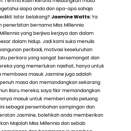
sih. Terima kasih kerana meluangkan masa
ngetahui siapa anda dan apa-apa sahaja
edikit latar belakang?
Jasmine Watts:
Ya.
ah penerbitan bernama Miss Millennia
Millennia yang berjiwa kerjaya dan dalam
sar dalam hidup. Jadi kami suka menulis
bangunan peribadi, motivasi keseluruhan
satu perkara yang sangat bersemangat dan
k mereka yang memerlukan nasihat, hanya untuk
ya membawa masuk Jasmine juga adalah
 sepenuh masa dan memandangkan sekarang
hun Baru mereka, saya fikir memandangkan
awanya masuk untuk memberi anda peluang
ini sebagai persembahan sampingan dan
keberatan Jasmine, bolehkah anda memberikan
an Majalah Miss Millennia dan sebab