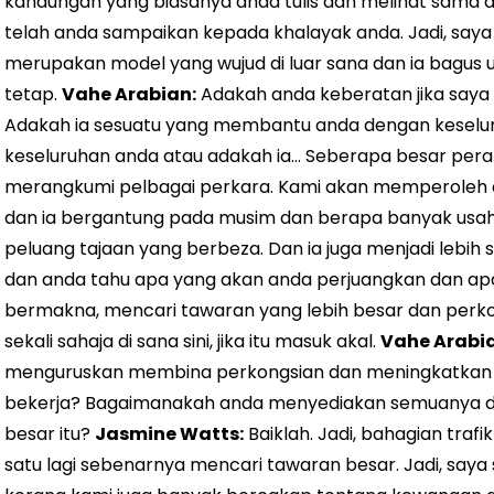
kandungan yang biasanya anda tulis dan melihat sama a
telah anda sampaikan kepada khalayak anda. Jadi, saya
merupakan model yang wujud di luar sana dan ia bagus 
tetap.
Vahe Arabian:
Adakah anda keberatan jika say
Adakah ia sesuatu yang membantu anda dengan keselur
keseluruhan anda atau adakah ia… Seberapa besar pe
merangkumi pelbagai perkara. Kami akan memperoleh a
dan ia bergantung pada musim dan berapa banyak usa
peluang tajaan yang berbeza. Dan ia juga menjadi lebi
dan anda tahu apa yang akan anda perjuangkan dan apa y
bermakna, mencari tawaran yang lebih besar dan perk
sekali sahaja di sana sini, jika itu masuk akal.
Vahe Arabi
menguruskan membina perkongsian dan meningkatkan t
bekerja? Bagaimanakah anda menyediakan semuanya d
besar itu?
Jasmine Watts:
Baiklah. Jadi, bahagian traf
satu lagi sebenarnya mencari tawaran besar. Jadi, saya