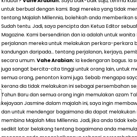
khabar?
Vahe Arabian:
Saya baik-baik saja, terima ka
untuk berbual dengan kami. Bagi mereka yang tidak me
tentang Majalah Millennia, bolehkah anda memberikan s
Sudah tentu. Jadi, saya pencipta dan Ketua Editor sebu
Magazine. Kami bersendirian dan ia adalah untuk wanita 
perjalanan mereka untuk melakukan perkara-perkara be
kandungan daripada... tentang perjalanan, kerjaya, pem
secara umum.
Vahe Arabian:
Ia kedengaran bagus. Ia 
juga sangat bercita-cita tinggi untuk orang lain, untu
semua orang, penonton kami juga. Sebab mengapa sa
kerana dia tidak melakukan ini sebagai persembahan
Tahun Baru dan semua orang ingin memulakan azam Ta
kejayaan Jasmine dalam majalah ini, saya ingin memb
dan untuk mendengar bagaimana dia dapat melakukan 
membina Majalah Miss Millennia. Jadi, jika anda tidak 
sedikit latar belakang tentang bagaimana anda memulak