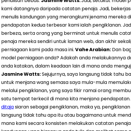
penulisan bebas.
Jasmine Watts:
Jadi, setakat model
kami datangnya daripada catatan penaja. Jadi, bekerj
menulis kandungan yang merangkumi jenama mereka d
pendapatan kedua terbesar kami ialah pengiklanan. Ja
berbeza, serta orang yang berminat untuk menulis catat
penaja mereka sendiri untuk laman web, dan akhir sekali, 
perniagaan kami pada masa ini.
Vahe Arabian:
Dan bag
model perniagaan anda? Adakah anda melakukannya dari
anda katakan, dalam keadaan lain di mana anda menguji
Jasmine Watts:
Sejujurnya, saya langsung tidak tahu
untuk menjana wang semasa saya mula-mula memulakan M
melalui pengiklanan, yang saya fikir ramai orang membu
satu tempat terkecil di mana kita menjana pendapatan. 
ditaja
siaran sebagai pengiklanan, maka ya, pengiklanan
langsung tidak tahu apa itu atau bagaimana untuk mend
mana kami secara konsisten melakukan catatan penaja 