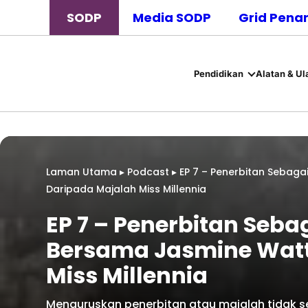
SODP
Media SODP
Grid Pena
Pendidikan
Alatan & Ul
Laman Utama
▸
Podcast
▸
EP 7 – Penerbitan Sebag
Daripada Majalah Miss Millennia
EP 7 – Penerbitan Seb
Bersama Jasmine Watt
Miss Millennia
Menguruskan penerbitan atau majalah tidak 