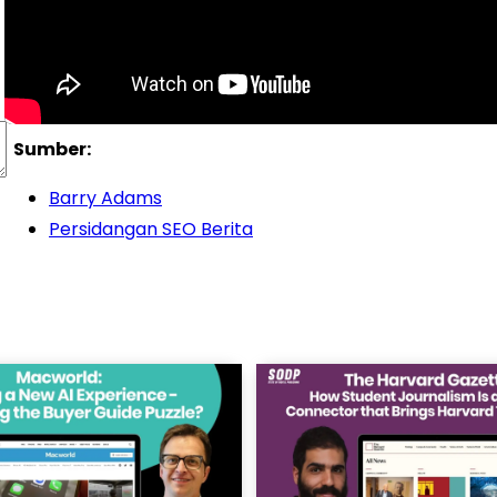
Sumber:
Barry Adams
Persidangan SEO Berita