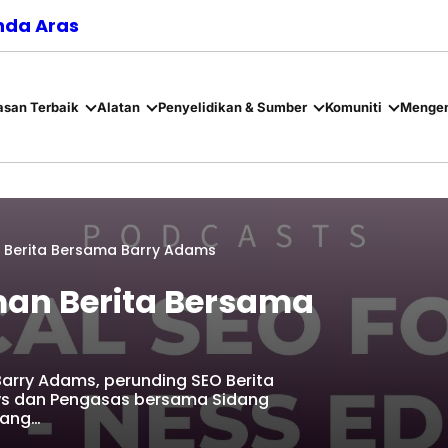
nda Aras
asan Terbaik
Alatan
Penyelidikan & Sumber
Komuniti
Mengen
n Berita Bersama Barry Adams
man Berita Bersama
Barry Adams, perunding SEO Berita
ews dan Pengasas bersama Sidang
tang…