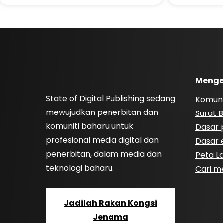
Menge
State of Digital Publishing sedang
Komuni
mewujudkan penerbitan dan
Surat B
komuniti baharu untuk
Dasar p
profesional media digital dan
Dasar e
penerbitan, dalam media dan
Peta 
teknologi baharu.
Cari m
Jadilah Rakan Kongsi
Jenama