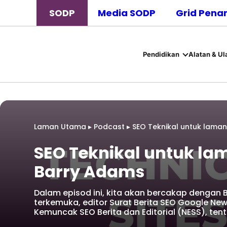
SODP
Media SODP
Grid Pena
Pendidikan
Alatan & Ul
Laman Utama
▸
Podcast
▸
SEO Teknikal untuk lama
SEO Teknikal untuk la
Barry Adams
Dalam episod ini, kita akan bercakap dengan 
terkemuka, editor Surat Berita SEO Google N
Kemuncak SEO Berita dan Editorial (NESS), ten