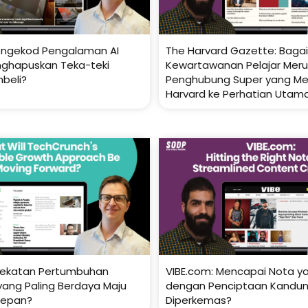
engekod Pengalaman AI
The Harvard Gazette: Bag
nghapuskan Teka-teki
Kewartawanan Pelajar Mer
beli?
Penghubung Super yang 
Harvard ke Perhatian Utam
ekatan Pertumbuhan
VIBE.com: Mencapai Nota y
ang Paling Berdaya Maju
dengan Penciptaan Kandu
Depan?
Diperkemas?