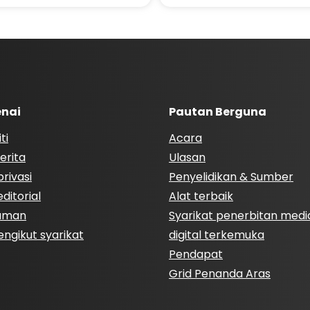
nai
Pautan Berguna
ti
Acara
erita
Ulasan
rivasi
Penyelidikan & Sumber
ditorial
Alat terbaik
Laman
Syarikat penerbitan medi
engikut syarikat
digital terkemuka
Pendapat
Grid Penanda Aras