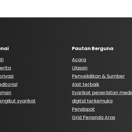
nai
Pautan Berguna
ti
Acara
erita
Ulasan
rivasi
Penyelidikan & Sumber
ditorial
Alat terbaik
Laman
Syarikat penerbitan medi
engikut syarikat
digital terkemuka
Pendapat
Grid Penanda Aras