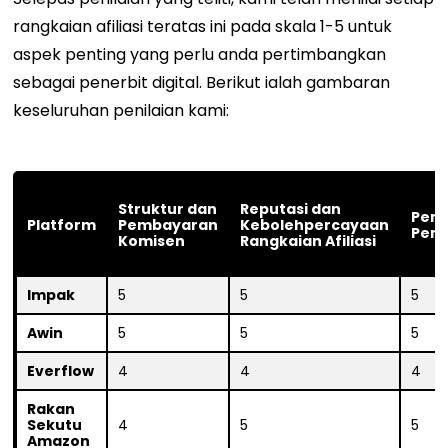
rangkaian afiliasi teratas ini pada skala 1-5 untuk
aspek penting yang perlu anda pertimbangkan
sebagai penerbit digital. Berikut ialah gambaran
keseluruhan penilaian kami:
Struktur dan
Reputasi dan
Pemi
Platform
Pembayaran
Kebolehpercayaan
Peng
Komisen
Rangkaian Afiliasi
Impak
5
5
5
Awin
5
5
5
Everflow
4
4
4
Rakan
Sekutu
4
5
5
Amazon