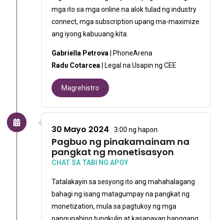
mga ito sa mga online na alok tulad ng industry
connect, mga subscription upang ma-maximize
ang iyong kabuuang kita.
Gabriella Petrova
| PhoneArena
Radu Cotarcea
| Legal na Usapin ng CEE
Magrehistro
30 Mayo 2024
3:00 ng hapon
Pagbuo ng pinakamainam na
pangkat ng monetisasyon
CHAT SA TABI NG APOY
Tatalakayin sa sesyong ito ang mahahalagang
bahagi ng isang matagumpay na pangkat ng
monetization, mula sa pagtukoy ng mga
pangunahing tungkulin at kasanayan hanggang