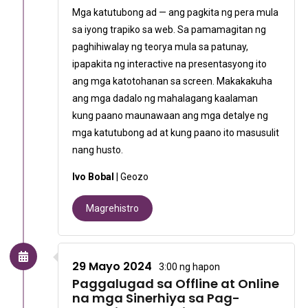
Mga katutubong ad — ang pagkita ng pera mula
sa iyong trapiko sa web. Sa pamamagitan ng
paghihiwalay ng teorya mula sa patunay,
ipapakita ng interactive na presentasyong ito
ang mga katotohanan sa screen. Makakakuha
ang mga dadalo ng mahalagang kaalaman
kung paano maunawaan ang mga detalye ng
mga katutubong ad at kung paano ito masusulit
nang husto.
Ivo Bobal
| Geozo
Magrehistro
29 Mayo 2024
3:00 ng hapon
Paggalugad sa Offline at Online
na mga Sinerhiya sa Pag-