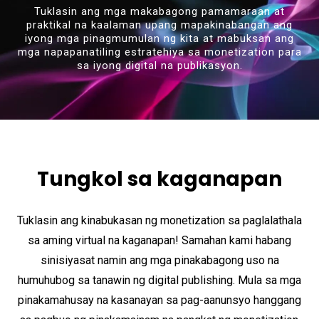
Tuklasin ang mga makabagong pamamaraan at
praktikal na kaalaman upang mapakinabangan ang
iyong mga pinagmumulan ng kita at mabuksan ang
mga napapanatiling estratehiya sa monetization para
sa iyong digital na publikasyon.
Tungkol sa kaganapan
Tuklasin ang kinabukasan ng monetization sa paglalathala
sa aming virtual na kaganapan! Samahan kami habang
sinisiyasat namin ang mga pinakabagong uso na
humuhubog sa tanawin ng digital publishing. Mula sa mga
pinakamahusay na kasanayan sa pag-aanunsyo hanggang