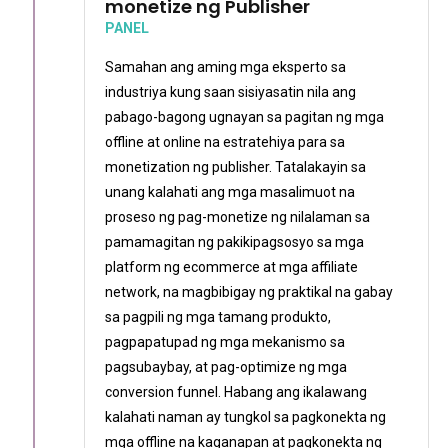
monetize ng Publisher
PANEL
Samahan ang aming mga eksperto sa
industriya kung saan sisiyasatin nila ang
pabago-bagong ugnayan sa pagitan ng mga
offline at online na estratehiya para sa
monetization ng publisher. Tatalakayin sa
unang kalahati ang mga masalimuot na
proseso ng pag-monetize ng nilalaman sa
pamamagitan ng pakikipagsosyo sa mga
platform ng ecommerce at mga affiliate
network, na magbibigay ng praktikal na gabay
sa pagpili ng mga tamang produkto,
pagpapatupad ng mga mekanismo sa
pagsubaybay, at pag-optimize ng mga
conversion funnel. Habang ang ikalawang
kalahati naman ay tungkol sa pagkonekta ng
mga offline na kaganapan at pagkonekta ng