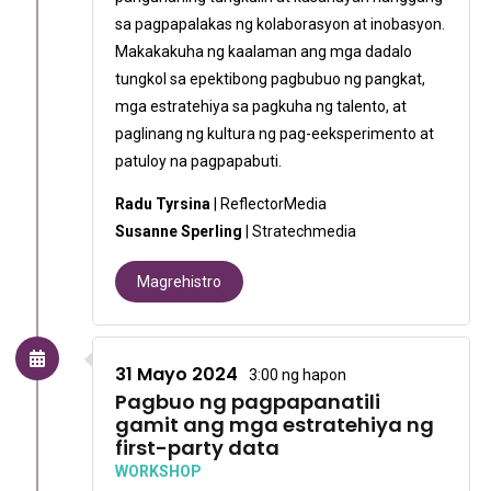
sa pagpapalakas ng kolaborasyon at inobasyon.
Makakakuha ng kaalaman ang mga dadalo
tungkol sa epektibong pagbubuo ng pangkat,
mga estratehiya sa pagkuha ng talento, at
paglinang ng kultura ng pag-eeksperimento at
patuloy na pagpapabuti.
Radu Tyrsina
| ReflectorMedia
Susanne Sperling
| Stratechmedia
Magrehistro
31 Mayo 2024
3:00 ng hapon
Pagbuo ng pagpapanatili
gamit ang mga estratehiya ng
first-party data
WORKSHOP