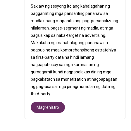
Saklaw ng sesyong ito ang kahalagahan ng
paggamit ng mga pansariling pananaw sa
madla upang mapabilis ang pag-personalize ng
nilalaman, pagse-segment ng madla, at mga
pagsisikap sa naka-target na advertising.
Makakuha ng mahahalagang pananaw sa
pagbuo ng mga komprehensibong estratehiya
sa first-party data na hindi lamang
nagpapahusay sa mga karanasan ng
gumagamit kundi nagpapalakas din ng mga
pagkakataon sa monetization at nagpapagaan
ng pag-asa sa mga pinagmumulan ng data ng
third-party.
Magrehistro