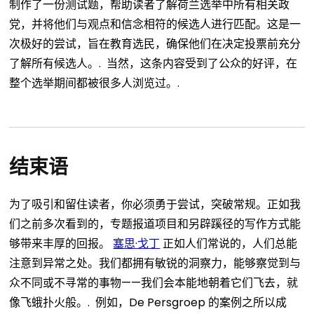
制作了一份测试题，帮助读者了解荷兰选举中所有相关政
党，并将他们与观点和信念相符的候选人进行匹配。这是一
次极好的尝试，旨在教育选民，确保他们在决定投票前充分
了解所有候选人。.
当然，这条内容受到了公众的好评，在
整个选举期间都被很多人浏览过。.
结束语
为了吸引和留住读者，你必须勇于尝试，突破常规。正如我
们之前多次看到的，专题报道项目和另辟蹊径的写作方式能
够带来丰厚的回报。
塞思·戈丁
正如人们常说的，人们总能
注意到异常之处。我们都拥有敏锐的洞察力，能够察觉到与
众不同或不寻常的事物——我们会本能地朝着它们飞去，就
像飞蛾扑火般。.
例如，De Persgroep 的案例之所以成