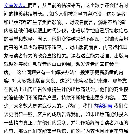
文章发表。
而且，从目前的情况来看，这个数字还会随着时
间的推移继续增长。.
如今人们被海量内容淹没，这对读者
和出版商都产生了负面影响。.
对读者而言，源源不断的新
内容让他们难以跟上时代步伐，也难以掌控自己所接收信息
的类型和数量。因此，他们变得越来越不耐烦，对铺天盖地
而来的信息也越来越不适应。.
对出版商而言，内容饱和现
象与读者行为的改变直接相关。读者适应能力越强，出版商
就越难突破信息噪音的重重包围，激发读者的真正参与
度。.
这个问题只有一个解决办法：
投资于更高质量的内
容
.
对大多数出版商来说，这说起来容易做起来难。那些靠
在网站上出售广告位维持生计的出版商认为，他们的商业模
式迫使他们不断提高产量，持续不断地推出更多内容。.
至
少，大多数人是这么认为的。.
然而，我们
内容洞察
我们应
该更明智一些。客户的成功告诉我们，如果出版商能够投入
一些精力真正了解他们的受众，并制作始终符合读者兴趣的
内容，那么他​​们就能事半功倍，而这些内容也因此更不容易