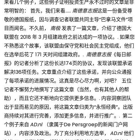
来看几个例子，这些例子证明投资生产永不过时的文章是非
常明智的：
首先，我们来看……
南德意志报
这是一份备受尊
敬的德国报纸，因与调查记者联盟共同主导“巴拿马文件”项
目而闻名。不久前，
南极
发表了一篇文章，介绍了德国大
联盟在 2018 年 3 月组建政府之前达成的一项协议。.
如果您
不熟悉这个故事，该联盟由保守党和社会民主党组成，他们
在选举后花了 171 天时间组建政府。.
南德意志报
《每日邮
报》的记者分析了这份长达174页的协议，发现该联盟承诺
解决136项任务。文章重点介绍了这些承诺，并向公众通报
了每项承诺的进展情况。这真是尽心尽力啊，对吧？
五位
记者不懈努力地撰写了这篇文章（当然，也有其他人的帮
助），而且它还不断地向它提供更多信息。.
内容洞察团队
出于显而易见的原因，将这篇文章归类为“永恒经典”。出版
商持续对其进行完善，添加更多信息，并进行推广。.
第二
个例子来自
AD.nl
（隶属于De Persgroep的新闻门户网
站），内容涉及政治。为了充分利用地方选举，
AD.nl
他们