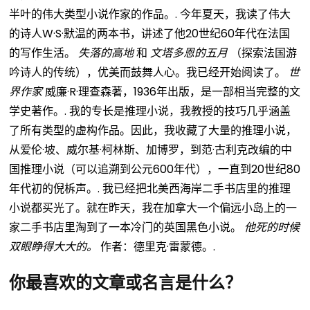
半叶的伟大类型小说作家的作品。.
今年夏天，我读了伟大
的诗人W·S·默温的两本书，讲述了他20世纪60年代在法国
的写作生活。
失落的高地
和
文塔多恩的五月
（探索法国游
吟诗人的传统），优美而鼓舞人心。我已经开始阅读了。
世
界作家
威廉·R·理查森著，1936年出版，是一部相当完整的文
学史著作。.
我的专长是推理小说，我教授的技巧几乎涵盖
了所有类型的虚构作品。因此，我收藏了大量的推理小说，
从爱伦·坡、威尔基·柯林斯、加博罗，到范·古利克改编的中
国推理小说（可以追溯到公元600年代），一直到20世纪80
年代初的倪柝声。.
我已经把北美西海岸二手书店里的推理
小说都买光了。就在昨天，我在加拿大一个偏远小岛上的一
家二手书店里淘到了一本冷门的英国黑色小说。
他死的时候
双眼睁得大大的。
作者：德里克·雷蒙德。.
你最喜欢的文章或名言是什么？