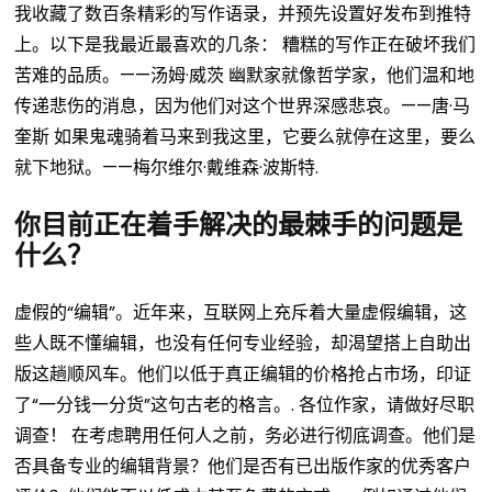
我收藏了数百条精彩的写作语录，并预先设置好发布到推特
上。以下是我最近最喜欢的几条：
糟糕的写作正在破坏我们
苦难的品质。——汤姆·威茨
幽默家就像哲学家，他们温和地
传递悲伤的消息，因为他们对这个世界深感悲哀。——唐·马
奎斯
如果鬼魂骑着马来到我这里，它要么就停在这里，要么
就下地狱。——梅尔维尔·戴维森·波斯特.
你目前正在着手解决的最棘手的问题是
什么？
虚假的“编辑”。近年来，互联网上充斥着大量虚假编辑，这
些人既不懂编辑，也没有任何专业经验，却渴望搭上自助出
版这趟顺风车。他们以低于真正编辑的价格抢占市场，印证
了“一分钱一分货”这句古老的格言。.
各位作家，请做好尽职
调查！
在考虑聘用任何人之前，务必进行彻底调查。他们是
否具备专业的编辑背景？他们是否有已出版作家的优秀客户