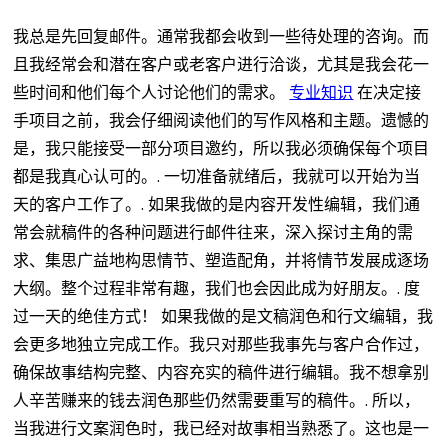
我总是先回复邮件。通常我都会收到一些待处理的咨询。而
且我经常会和潜在客户或老客户进行洽谈，尤其是我会花一
些时间和他们每个人讨论他们的需求。
专业知识
在决定接
手项目之前，我会仔细阅读他们的写作风格和主题。遗憾的
是，我只能接受一部分项目邀约，所以我必须确保每个项目
都是我真心认可的。.
一切准备就绪后，我就可以开始为当
天的客户工作了。.
如果我做的是内容开发性编辑，我们通
常会就稿件的各种问题进行邮件往来，深入探讨主角的需
求、集思广益地构思情节、塑造配角，并将情节发展成逐场
大纲。整个过程非常有趣，我们也会因此成为好朋友。.
度
过一天的绝佳方式！
如果我做的是文稿润色和行文编辑，我
会更多地独立完成工作。我只对那些我事先与客户合作过，
确保故事结构完整、内容充实的稿件进行编辑。我不想拿别
人辛苦赚来的钱去润色那些仍然需要重写的稿件。.
所以，
当我进行文案润色时，我已经对故事相当熟悉了。这也是一