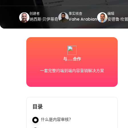
创建者
事实核查
编辑
纳西斯·贝伊蒂奇
Vahe Arabian
安德鲁·坎
与……合作
一套完整的端到端内容营销解决方案
目录
什么是内容审核？