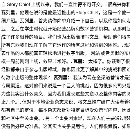
自 Story Chief 上线以来，我们一直忙得不可开交。
.
很高兴你和
瓦列里，他现在说的是他最近推出的Story Chief，这是一
细介绍。瓦列里，首先请你简单介绍一下自己，以及你是如何
业，之后在学生时代就开始经营品牌和数字营销机构。从那时
成了许多很棒的项目。我们也为出版商撰写文章，帮助他们将
所有东西
我们现在了解了它运作的所有过程和遇到的困难。.
现
表作品的人都能真正轻松地进行数字出版。
网站
或者类似的东
概一周前刚刚上线，效果非常好。.
瓦赫：
太棒了。你谈到了很
经验都来自于杂志出版领域，你也因此更了解其中的挑战和困
待数字出版的整体现状？
瓦列里：
我认为现在全渠道营销才是
专属渠道。这对他们来说是一个巨大的挑战，因为很多公司只
为这其实没什么意义，因为我们发现这些文章以及整体内容的
止几个。.
但对于本地企业杂志来说，将文章推广给广大读者着
都有自己的定位，每本杂志都针对特定目标受众撰写内容，因
和社区中至关重要。.
另一个重要因素是，现在人们主要通过移
没有做好应对准备。这其实也关乎易用性。人们都很懒惰，如