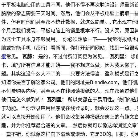
于平板电脑使用的工具不同，他们不得不再次聘请设计师重新
脑版的杂志需要三天时间。然后，他们会从平板电脑上摘取一
件，但有时他们甚至都不统计数据，就这么简单。.
它出现在他
个月后我们发现，平板电脑上的销量根本不行。没人买，原因
为这个工具本身不够易用。.
你必须想象一下——我觉得报纸也
脑或智能手机（都行）看新闻，你打开新闻网站，找到一篇很
很
常见。
瓦赫：
是的，不过付费订阅更为常见。.
瓦列里：
想
卡，填写所有信息才能开始——我不想这么做，因为我太懒了
题。其实这没什么大不了的——只要方法得当，盈利模式是行之
知道你是否了解这家公司。他们的网址是Blendle.com，
不付费购买内容，甚至从不在线阅读报纸的人，现在都通过他们
他们是怎么做到的？
瓦列里：
所以关键在于易用性。他们的应
于功能。当你登录应用程序或在线登录时，就会发现这一点。
,
就可以直接开始使用了。他们会收集各种报纸杂志上的有趣文
趣，并为你推荐最合适的文章。.
然后你就可以像这样浏览文章
一篇不错，你就像这样向下滑动或滚动，它是3D的。同时，你会