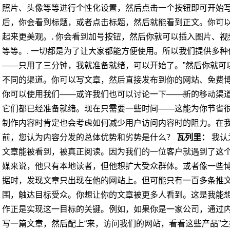
照片、头像等等进行个性化设置，然后点击一个按钮即可开始
后，你会看到标题，或者点击标题，然后就能看到正文。你可
起来更美观。
.
你会看到加号按钮，然后你就可以插入图片、视频、嵌
等等。.
一切都是为了让大家都能方便使用。所以我们提供多种
——​​只用了三分钟，我就准备就绪，可以开始了。”然后你就
不同的渠道。你可以写文章，然后直接发布到你的网站、免费博客
你可以使用我们——或许我们也可以讨论一下——新的移动渠道，比如 Face
它们都已经准备就绪。现在只需要一些时间——这能为你节省很
制作内容时肯定也会考虑如何减少用户访问内容时的阻力。在
前，您认为内容分发的总体优势和劣势是什么？
瓦列里：
我认
文章能被看到，被真正阅读。因为我们的一位客户就遇到了这
媒来说，他只有本地读者，但他想扩大受众群体。或者像一些
据时，发现文章只出现在他的网站上。但可能只有一百多条推文
围，触达目标受众。你想让你的文章被更多人看到。这是我能
作正是实现这一目标的关键。例如，如果你是一家公司，通过
写一篇文章，然后配上“来，访问我们的网站，看看这些产品”之