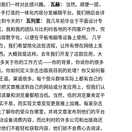
我们一样对此感兴趣。.
瓦赫：
当然。顺便一提，
个他一手打造的一体化内容分发编辑平台。我们稍后会详
走到今天的？
瓦列里：
我几年前毕业于平面设计专
起，我和我的团队与比利时各地的不同客户合作，完
内容数字化，以便在平板电脑等设备上使用。
几乎
在，我们希望简化这些流程，让所有想在网络上发
西。大概就是这样。去年我们开发了这款应用，大
多关于你的工作方式——你的背景，你说你的很多
难。你如何定义杂志出版商目前的处境？你又如何看
王道。渠道很多，每个受众群体实际上都有自己的
是把文章推送到自己的网站或分发应用上，但我们认
阅读量和浏览量都相当低。当然，低的浏览量肯定不
实不易，而实现文章变现更是难上加难。每家杂志
此了解你的受众在哪里，并将文章发布到他们的平台
动设备消费内容，而比利时的许多公司和出版商还
果他们不能轻松获取内容，他们就不会费心去阅读，