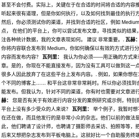
甚至不会付费。实际上，关键在于在合适的时间将合适的内容推
听起来很有道理，但是你如何执行，以及如何找到最佳的执行
然后，你必须测试你的渠道，并找到合适的社区，例如 Medium
点，
在他们的平台上，你可以尝试发布文章，寻找类似的结果
注各种统计数据，我的文章表现如何。
建议
非常重要。.
瓦赫
你将内容联合发布到 Medium，你如何确保以有效的方式进
内容而发布内容？
瓦列里：
我认为你必须——用正确的方式来
章。是的，你现在不能直接发布，因为没有工具可以做到这一
很多人因此放弃了在这些平台上发布内容。.
例如，如果你想在
个不同的博客上……
和平台
这非常非常耗时。所以你必须找到
能发布。但我认为，针对不同的渠道，你有时也需要对文章进行
赫：
您是否有关于有效进行内容分发的案例研究或示例，特别
平台上没有多少受众的人来说？
瓦列里：
举个例子，我暂时想
在还在做，而且他发行的是非常小众的杂志。他们以前的做法
此，他们聘请了设计师，也聘请了摄影师去采访、拍照等等，
后来又想把杂志发布到平板电脑上。这就好比一个自助服务终