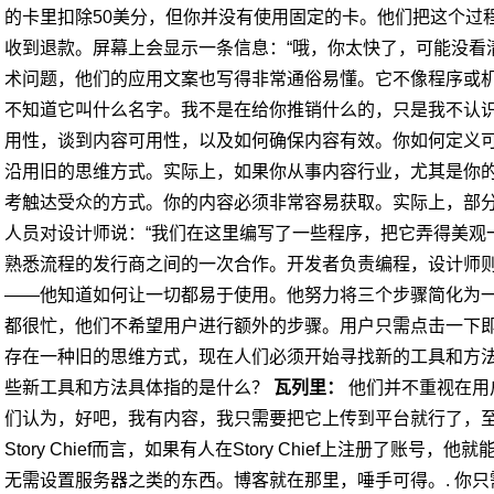
的卡里扣除50美分，但你并没有使用固定的卡。他们把这个过程
收到退款。屏幕上会显示一条信息：“哦，你太快了，可能没看清
术问题，他们的应用文案也写得非常通俗易懂。它不像程序或
不知道它叫什么名字。我不是在给你推销什么的，只是我不认识
用性，谈到内容可用性，以及如何确保内容有效。你如何定义
沿用旧的思维方式。实际上，如果你从事内容行业，尤其​​是
考触达受众的方式。你的内容必须非常容易获取。实际上，部
人员对设计师说：“我们在这里编写了一些程序，把它弄得美观一
熟悉流程的发行商之间的一次合作。开发者负责编程，设计师
——他知道如何让一切都易于使用。他努力将三个步骤简化为
都很忙，他们不希望用户进行额外的步骤。用户只需点击一下即
存在一种旧的思维方式，现在人们必须开始寻找新的工具和方
些新工具和方法具体指的是什么？
瓦列里：
他们并不重视在用
们认为，好吧，我有内容，我只需要把它上传到平台就行了，
Story Chief而言，如果有人在Story Chief上注册了
无需设置服务器之类的东西。博客就在那里，唾手可得。.
你只