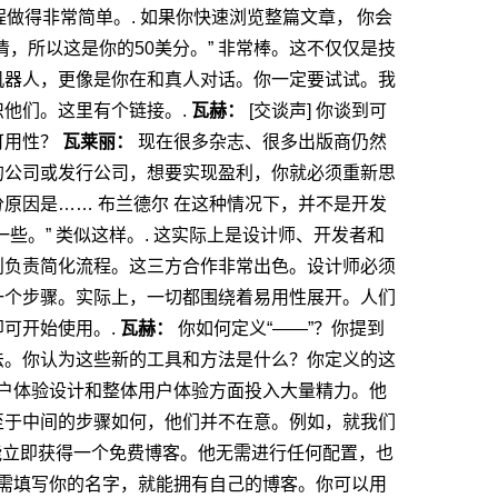
做得非常简单。.
如果你快速浏览整篇文章，
你会
，所以这是你的50美分。” 非常棒。这不仅仅是技
机器人，更像是你在和真人对话。你一定要试试。我
他们。这里有个链接。.
瓦赫：
[交谈声] 你谈到可
可用性？
瓦莱丽：
现在很多杂志、很多出版商仍然
你的公司或发行公司，想要实现盈利，你就必须重新思
分原因是……
布兰德尔
在这种情况下，并不是开发
些。” 类似这样。.
这实际上是设计师、开发者和
则负责简化流程。这三方合作非常出色。设计师必须
一个步骤。实际上，一切都围绕着易用性展开。人们
可开始使用。.
瓦赫：
你如何定义“——”？你提到
法。你认为这些新的工具和方法是什么？你定义的这
户体验设计和整体用户体验方面投入大量精力。他
至于中间的步骤如何，他们并不在意。例如，就我们
账号，他就能立即获得一个免费博客。他无需进行任何配置，也
需填写你的名字，就能拥有自己的博客。你可以用