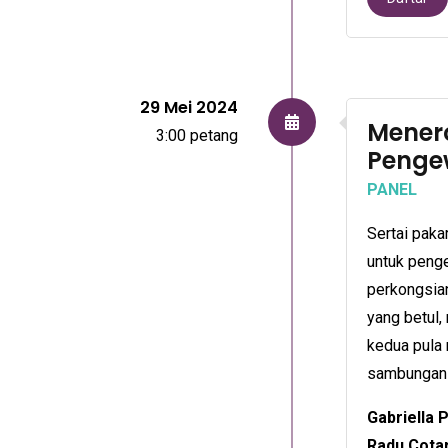
29 Mei 2024
Menero
3:00 petang
Penge
PANEL
Sertai paka
untuk peng
perkongsian
yang betul
kedua pula 
sambungan 
Gabriella 
Radu Cota