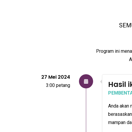
SEM
Program ini men
A
27 Mei 2024
Hasil 
3:00 petang
PEMBENT
Anda akan 
berasaskan
mampan dal