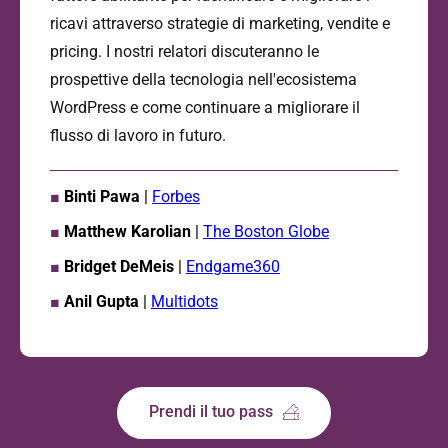
ricavi attraverso strategie di marketing, vendite e
pricing. I nostri relatori discuteranno le
prospettive della tecnologia nell'ecosistema
WordPress e come continuare a migliorare il
flusso di lavoro in futuro.
■
Binti Pawa
|
Forbes
■
Matthew Karolian
|
The Boston Globe
■
Bridget DeMeis
|
Endgame360
■
Anil Gupta
|
Multidots
Prendi il tuo pass