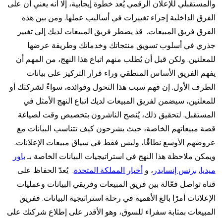
والمستقبلي للإعلان الرقمي يُعد خطوة إيجابية، إلا أنه يعني أن على
الفرق الداخلية إجراء تغييرات في أساليب عملها. ومن بين هذه
الفرق فريق المبيعات.
قد يضطر فريق المبيعات لديك إلى تغيير
جذري في أسلوب تسويق منتجاتك وخدماتك وطريقة عرضها
للمعلنين. ولكن قبل أن يُطلب منهم اتباع هذا النهج، من المهم أن
يفهم الفريق الأساس المنطقي وراء قرار التركيز على بيانات
الطرف الأول. إن فهم سبب هذا التحول وفوائده، سواءً لشركتك أو
للمعلنين، سيضمن لفريق المبيعات لديك اتباع النهج الأمثل في
المستقبل.
لتحقيق ذلك، يُنصح الناشرون بتخصيص وقت لصياغة
قصة مبيعاتهم الخاصة، حيث يشرحون كيف تتناسب البيانات مع
عروضهم الأوسع نطاقًا، وليس فقط في سياق مبيعات الإعلانات.
ويمكن ملاحظة هذا النهج في استراتيجيات البيانات الخاصة بـ
باور
ميديا
,
بزنس إنسايدر
، و
أخبار المملكة المتحدة
.
يُعدّ الحفاظ على
قناة تواصل فعّالة بين فريق المبيعات وفريقي البيانات وعمليات
الإعلانات أمرًا بالغ الأهمية في رحلة استراتيجية البيانات. ففريق
المبيعات بمثابة سفراء للسوق، وهو الأقدر على إطلاع شركتك على