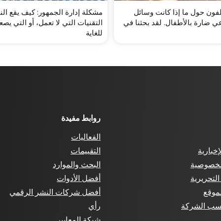
لفون حول ما إذا كانت وسائل
مشكلة إدارة الجمهور: كيف يقع ال
عي ضارة بالأطفال. لقد بحثنا في
التقنيات التي لا تعمل، أو التي ي
للغاية
روابط مفيدة
الفعاليات
إخبارية
التقييمات
لخصوصية
البحث والموارد
لتحريرية
أفضل الأدوات
موقع
أفضل شركات النشر الرقمي
سب الشركة
رأي
شبكة المعايير