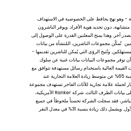
لة - وهو نهج يحافظ على الخصوصية في الاستهداف
شابهة، دون تحديد هوية الأفراد.
ويوفر الناشرون
در آخر. وهذا يمنح المعلنين القدرة على الوصول إلى
ين.
تُمكّن مجموعات الناشرين، المُنشأة من بيانات
تهلكين. وتُتيح الرؤى التي يُمكن للناشرين تقديمها -
ن توفر مجموعات البيانات بيانات غنية عن سلوك
ت القيمة العالية باستخدام رسائل مستهدفة تتوافق مع
زيادة بنسبة 65% عن متوسط ​​زيادة العلامة التجارية عند
 الأول، بما في ذلك زيادة بنسبة 102% في الاعتبار لحملة علامة تجارية للأثاث الفاخر تستهدف مجموعة
كما أن بيانات الطرف الأول تتفوق على بيانات الطرف الثالث. شركة Ranker الأمريكية،
مباشر، فقد سجلت الشركة تحسناً ملحوظاً في جميع
الجوانب عند استخدام مجموعات البيانات المُنشأة من بيانات الطرف الأول. ويشمل ذلك زيادة بنسبة 31% في معدل النقر