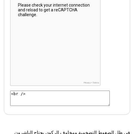
في ظل الضغوط التضخمية ومخاوف الركود، يحتاج الناشرون