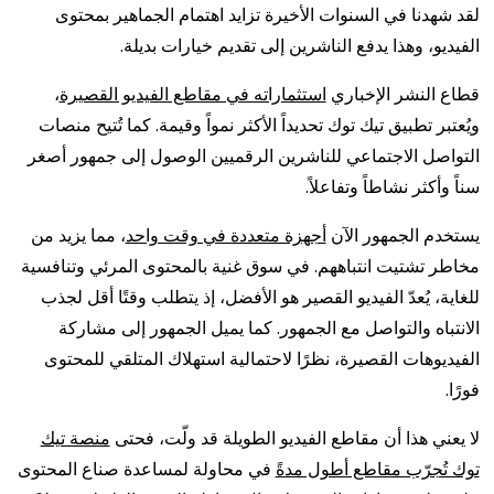
لقد شهدنا في السنوات الأخيرة تزايد اهتمام الجماهير بمحتوى
الفيديو، وهذا يدفع الناشرين إلى تقديم خيارات بديلة.
قطاع النشر الإخباري
استثماراته في مقاطع الفيديو القصيرة
،
ويُعتبر تطبيق تيك توك تحديداً الأكثر نمواً وقيمة. كما تُتيح منصات
التواصل الاجتماعي للناشرين الرقميين الوصول إلى جمهور أصغر
سناً وأكثر نشاطاً وتفاعلاً.
يستخدم الجمهور الآن
أجهزة متعددة في وقت واحد
، مما يزيد من
مخاطر تشتيت انتباههم. في سوق غنية بالمحتوى المرئي وتنافسية
للغاية، يُعدّ الفيديو القصير هو الأفضل، إذ يتطلب وقتًا أقل لجذب
الانتباه والتواصل مع الجمهور. كما يميل الجمهور إلى مشاركة
الفيديوهات القصيرة، نظرًا لاحتمالية استهلاك المتلقي للمحتوى
فورًا.
لا يعني هذا أن مقاطع الفيديو الطويلة قد ولّت، فحتى
منصة تيك
توك تُجرّب مقاطع أطول مدةً
في محاولة لمساعدة صناع المحتوى