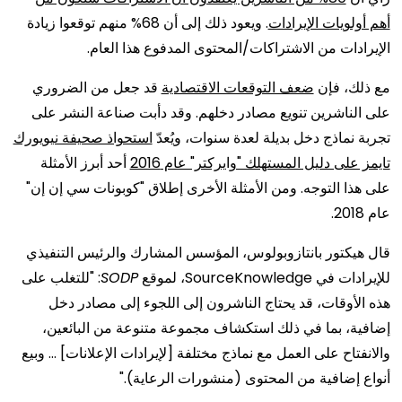
أهم أولويات الإيرادات
. ويعود ذلك إلى أن 68% منهم توقعوا زيادة
الإيرادات من الاشتراكات/المحتوى المدفوع هذا العام.
مع ذلك، فإن
ضعف التوقعات الاقتصادية
قد جعل من الضروري
على الناشرين تنويع مصادر دخلهم. وقد دأبت صناعة النشر على
تجربة نماذج دخل بديلة لعدة سنوات، ويُعدّ
استحواذ صحيفة نيويورك
تايمز على دليل المستهلك "وايركتر" عام 2016
أحد أبرز الأمثلة
على هذا التوجه. ومن الأمثلة الأخرى إطلاق "كوبونات سي إن إن"
عام 2018.
قال هيكتور بانتازوبولوس، المؤسس المشارك والرئيس التنفيذي
للإيرادات في SourceKnowledge، لموقع
SODP
: "للتغلب على
هذه الأوقات، قد يحتاج الناشرون إلى اللجوء إلى مصادر دخل
إضافية، بما في ذلك استكشاف مجموعة متنوعة من البائعين،
والانفتاح على العمل مع نماذج مختلفة [لإيرادات الإعلانات] ... وبيع
أنواع إضافية من المحتوى (منشورات الرعاية)."