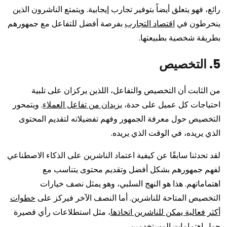
رائع، فهو يتعلق أيضاً بتوفير تجارب إيجابية. ويتمتع الناشرون الذين
ينخرطون في
اقتصاد التجارب
بفرصة أفضل للتفاعل مع جمهورهم
بطريقة شخصية بطبيعتها.
5. التخصيص
من الثابت أن التخصيص والتفاعل، اللذين يركزان على تلبية
احتياجات كل عميل على حدة،
يزيدان من تفاعل العملاء
. ويتمحور
التخصيص حول معرفة الجمهور وفهم تفضيلاته لتقديم المحتوى
الذي يريده، في الوقت الذي يريده.
لقد تحدثنا سابقًا عن كيفية اعتماد الناشرين على الذكاء الاصطناعي
لفهم جمهورهم بشكل أفضل وتقديم محتوى يتناسب مع
اهتماماتهم. هذا هو النهج السلبي، وهو يمثل نصف خيارات
التخصيص المتاحة للناشرين. أما النصف الآخر فيركز على
خطوات
أكثر فعالية يمكن للناشرين اتخاذها
، مثل استطلاعات رأي قصيرة
حول اهتمامات المستخدمين.